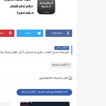
فيسبوك
تويتر
بنت
المقال التالي
أفكار ربحية
هل اعجبك الموضوع :
أخر المواضيع من قسم : أفكار ربحية