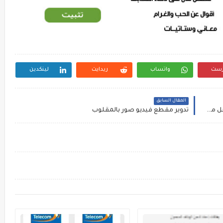
رست
واتساب
ريدايت
لينكدين
المقال السابق
طريقة نسخ العاب بلاي ستيشن 3 إلى هارديسك وحل مشكلة نسخ الملفات الكبيرة
تدوير مقطع فيديو صور بالمقلوب