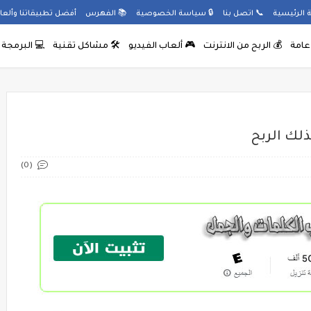
 الرئيسية
📞
اتصل بنا
🔒
سياسة الخصوصية
📚
الفهرس
أفضل تطبيقاتنا وألعابنا على ay
 عامة
💰
الربح من الانترنت
🎮
ألعاب الفيديو
🛠️
مشاكل تقنية
💻
البرمجة
ذلك الربح
(0)