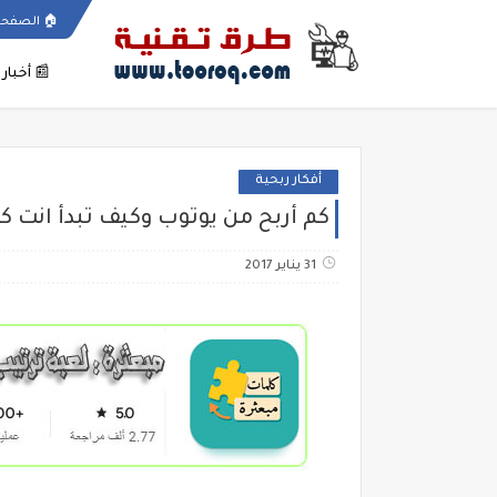
🏠
الصفحة
📰
أخبار
أفكار ربحية
كم أربح من يوتوب وكيف تبدأ انت ك
31 يناير 2017