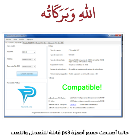
حاليا أصبحت جميع أجهزة ps3 قابلة للتعديل واللعب