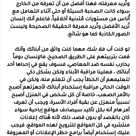
وتُريد معرفته، فهذا أفضل من أن تعرفه من الخارج
سواء كانت الصحبة السيئة أو حتى أثناء التعامل مع
أُناس من مستويات مُتدنية أخلاقياً، فاعلم أنك إنسان
تُريد الأفضل وتُريد معرفة الحقيقة الصحيحة وليست
الصور الكاذبة كما هو شائع.
لو كنت أب فلا شك مهما كنت واثق من أبنائك وأنك
قمت بتربيتهم على الطريق الصحيح، فالإنسان دوماً
يحارب نفسه ضد المعاصي، فسوف يقع في إحداها أحد
أبنائك ، فعلينا مراقبة الأبناء ولكن بشكل ذكي
لتعليمهم أن الخطأ يجب أن تتعلم منه، ولكن في
الوقت الحالي مراقبة إستخدام أبنائك لأجهزتهم أصبح
بالأمر الصعب، خاصة أن كل شخص في المنزل أصبح
نسبياً منعزل عن بقية أفراد الأسرة، ويجب أن تعرف
أمر هام أنه بكل تأكيد سيصادف مواقع إباحية سواء
كان بالقصد أو بدون قصد، ذلك لأنه هُناك إعلانات
منتشره في كل المواقع للترويج لهذه المواقع، فيجب
عليك إستخدام أيضاً برامج حظر الإعلانات أو المعروفة