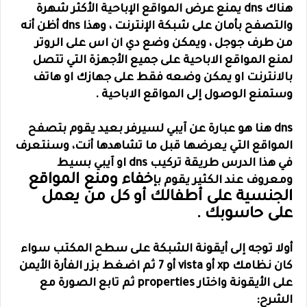
هناك dns يمنع عرض المواقع الإباحية الأكثر شهرة
والتصفح بأمان على شبكة الإنترنت ، وهذا dns أظن أنه
من طرف جوجل ، ويمكن وضع دي ان اس على الروتر
لمنع المواقع الاباحية على جميع الأجهزة التي تتصل
بالانترنت او يمكن وضعه فقط على جهازك او هاتف
وستمنع الوصول إلى المواقع الاباحية .
dns هنا هو عبارة عن آيبي لسيرفر بعيد يقوم بتصفح
المواقع التي يعرضها قبل ما تشاهدها أنت، وسنتعرف
في هذا الدرس طريقة تركيب dns او آيبي بسيط
خفاء ومنع المواقع
ومعروف عند الكثير يقوم بإ
الجنسية على أطفالك أو كل من يعمل
على حاسوبك .
أولا توجه إلى أيقونة الشبكة على سطح المكتب سواء
كان نظامك xp أو vista أو 7 ثم اضغط بزر الفأرة الأيمن
على الأيقونة واختار properties ثم تابع الصورة مع
الشرح: