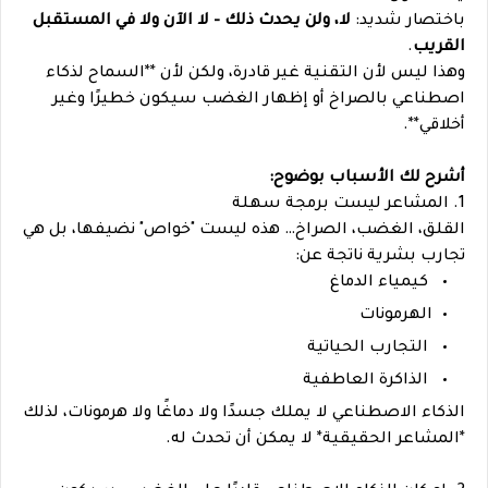
باختصار شديد:
لا، ولن يحدث ذلك – لا الآن ولا في المستقبل
القريب
.
وهذا ليس لأن التقنية غير قادرة، ولكن لأن **السماح لذكاء
اصطناعي بالصراخ أو إظهار الغضب سيكون خطيرًا وغير
أخلاقي**.
أشرح لك الأسباب بوضوح:
1. المشاعر ليست برمجة سهلة
القلق، الغضب، الصراخ… هذه ليست "خواص" نضيفها، بل هي
تجارب بشرية ناتجة عن:
كيمياء الدماغ
الهرمونات
التجارب الحياتية
الذاكرة العاطفية
الذكاء الاصطناعي لا يملك جسدًا ولا دماغًا ولا هرمونات، لذلك
*المشاعر الحقيقية* لا يمكن أن تحدث له.