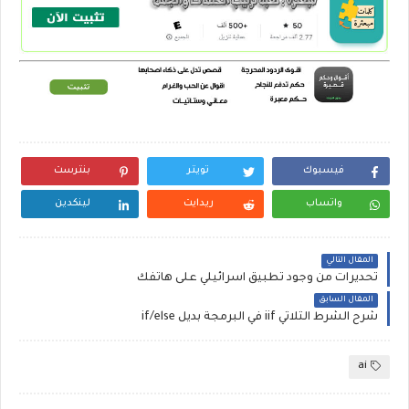
فيسبوك
تويتر
بنترست
واتساب
ريدايت
لينكدين
المقال التالي
تحديرات من وجود تطبيق اسرائيلي على هاتفك
المقال السابق
شرح الشرط الثلاثي iif في البرمجة بديل if/else
ai