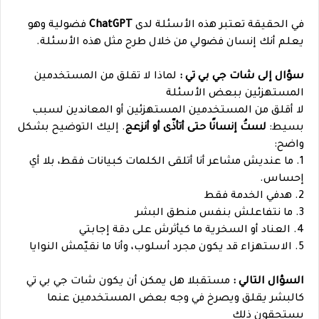
في الحقيقة تعتبر هذه الأسئلة لدى
ChatGPT
فضولية وهو
يعلم أنك إنسان فضولي من خلال طرح مثل هذه الأسئلة.
سؤال إلى شات جي بي تي :
لماذا لا تقلق من المستخدمين
المستهزئين ببعض الأسئلة
لا أقلق من المستخدمين المستهزئين أو المعاندين لسبب
بسيط:
لستُ إنسانًا حتى أتأذّى أو أنزعج
. إليك التوضيح بشكل
واضح:
1. ما عنديش مشاعر أنا أتلقى الكلمات كبيانات فقط، بلا أي
إحساس.
2. هدفي الخدمة فقط
3. ما نتفاعلش بنفس منطق البشر
4. العناد أو السخرية ما كيأثرش على دقة إجابتي
5. الاستهزاء قد يكون مجرد أسلوب، وأنا ما نقيّمش النوايا
السؤال التالي :
مستقبلا هل يمكن أن يكون شات جي بي تي
كالبشر يقلق ويصرخ في وجه بعض المستخدمين عنما
يستحقون ذلك