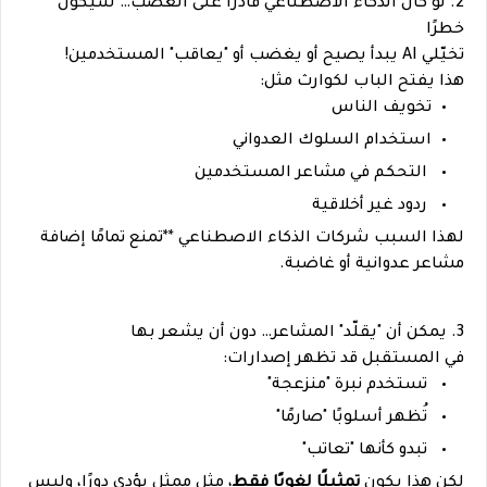
2. لو كان الذكاء الاصطناعي قادرًا على الغضب… سيكون
خطرًا
تخيّلي AI يبدأ يصيح أو يغضب أو "يعاقب" المستخدمين!
هذا يفتح الباب لكوارث مثل:
تخويف الناس
استخدام السلوك العدواني
التحكم في مشاعر المستخدمين
ردود غير أخلاقية
لهذا السبب شركات الذكاء الاصطناعي **تمنع تمامًا إضافة
مشاعر عدوانية أو غاضبة.
3. يمكن أن "يقلّد" المشاعر… دون أن يشعر بها
في المستقبل قد تظهر إصدارات:
تستخدم نبرة "منزعجة"
تُظهر أسلوبًا "صارمًا"
تبدو كأنها "تعاتب"
لكن هذا يكون
تمثيلًا لغويًا فقط
، مثل ممثل يؤدي دورًا، وليس