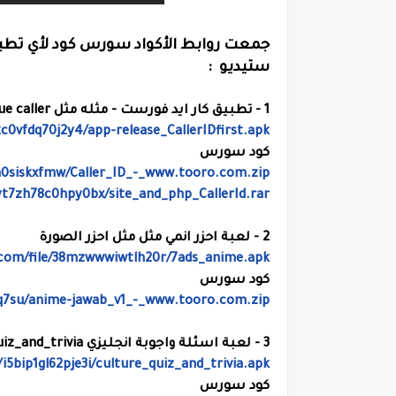
ستيديو :
1 - تطبيق كار ايد فورست - مثله مثل true caller
c0vfdq70j2y4/app-release_CallerIDfirst.apk
كود سورس
n0siskxfmw/Caller_ID_-_www.tooro.com.zip
yt7zh78c0hpy0bx/site_and_php_CallerId.rar
2 - لعبة احزر انمي مثل مثل احزر الصورة
.com/file/38mzwwwiwtlh20r/7ads_anime.apk
كود سورس
ajq7su/anime-jawab_v1_-_www.tooro.com.zip
3 - لعبة اسئلة واجوبة انجليزي culture_quiz_and_trivia
i5bip1gl62pje3i/culture_quiz_and_trivia.apk
كود سورس