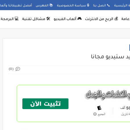
 الرئيسية
📞
اتصل بنا
🔒
سياسة الخصوصية
📚
الفهرس
أفضل تطبيقاتنا وألعابنا على ay
 عامة
💰
الربح من الانترنت
🎮
ألعاب الفيديو
🛠️
مشاكل تقنية
💻
البرمجة
(0)