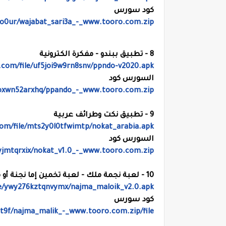
كود سورس
8o0ur/wajabat_sari3a_-_www.tooro.com.zip
8 - تطبيق ببندو - مفكرة الكترونية
.com/file/uf5joi9w9rn8snv/ppndo-v2020.apk
السورس كود
9xoxwn52arxhq/ppando_-_www.tooro.com.zip
9 - تطبيق نكت وطرائف عربية
com/file/mts2y0l0tfwimtp/nokat_arabia.apk
السورس كود
ayjmtqrxix/nokat_v1.0_-_www.tooro.com.zip
10 - لعبة نجمة ملك - لعبة تخمين إما نجنة أو ملك عند الضغط على Start
le/ywy276kztqnvymx/najma_maloik_v2.0.apk
كود سورس
8t9f/najma_malik_-_www.tooro.com.zip/file