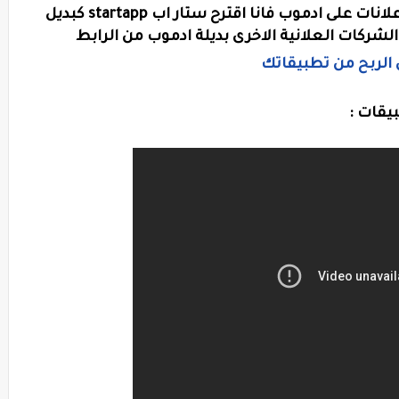
بخصوص من يعاني من مشكلة تقييد الاعلانات على ادموب فانا اقترح ستار اب startapp كبديل
لشركات العلانية الاخرى بديلة ادموب من الرابط
يقات :