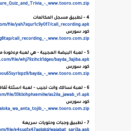
ture_Quiz_and_Trivia_-_www.tooro.com.zip
4 - تطبيق مسجل المكالمات
om/file/yah7xqur1c9y0f7/call_recording.apk
كود سورس
8g8tap/call_recording_-_www.tooro.com.zip
5 - لعبة البيضة العجيبة - هي لعبة مءخودة من لعبة البلورة السحرية قارئة الأفكار
.com/file/whj79zihck1dges/bayda_3ajiba.apk
كود سورس
poou65syrlxpz9/bayda_-_www.tooro.com.zip
6 - لعبة نسالك وانت تجيب - لعبة اسئلة ثقافية في كل المجالات مع يتة اقتراحات
m/file/33klxihphxemilw/as2ila_jawab_v1.apk
كود سورس
2aloka_wa_anta_tojib_-_www.tooro.com.zip
7 - تطبيق وجبات وحلويات سريعة
om/file/e4suq1x47aglgkd/wajabat_sari3a.apk