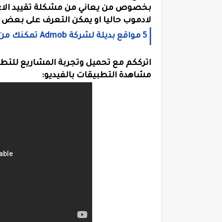
لادموب حاليا او يمكن التعرف على بعض ا
5 مواقع بديلة لشركة Admob تمكنك من الربح من تطبيقاتك
اترككم مع تحميل وتجربة المشاريع للتطب
مشاهدة التطبيقات بالفيديو: