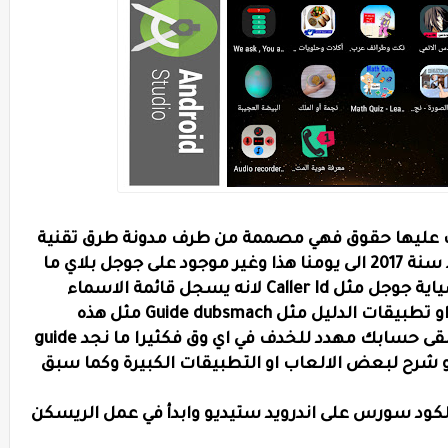
 عليها حقوق فهي مصممة من طرف مدونة طرق تقنية
على برنامج Android Studio بلغة جافا منذ سنة 2017 الى يومنا هذا وغير موجود على جوجل بلاي ما
عدى بعض التطبيقات قد يطبق عليها سياية جوجل مثل Caller Id لانه يسجل قائمة الاسماء
بقاعدة بيانات لكن كل ذلك في مكان امن او تطبيقات الدليل مثل Guide dubsmach مثل هذه
التطبيقات مربحة جدا في اقل وجيز لكن يبقى حسابك مهدد للخدف في اي وق فكثيرا ما نجد guide
كدليل او شرح لبعض الالعاب او التطبيقات الكبيرة وكما سبق
لكود سورس على اندرويد ستيديو وابدأ في عمل الريسكن