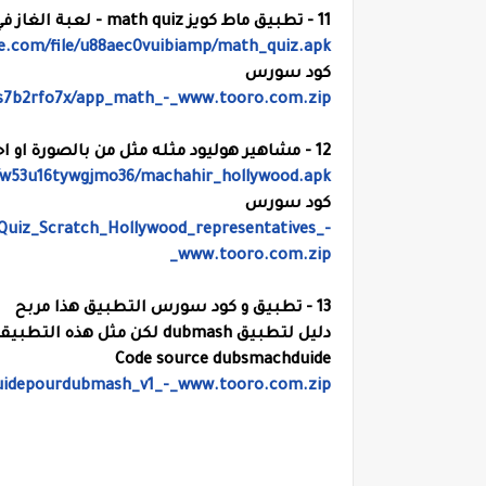
11 - تطبيق ماط كويز math quiz - لعبة الغاز في الرياضيت
e.com/file/u88aec0vuibiamp/math_quiz.apk
كود سورس
4s7b2rfo7x/app_math_-_www.tooro.com.zip
12 - مشاهير هوليود مثله مثل من بالصورة او احزر الصورة - ملاحظة مشاهير هوليود مخالف لجوجل بلاي
e/w53u16tywgjmo36/machahir_hollywood.apk
كود سورس
/Quiz_Scratch_Hollywood_representatives_-
_www.tooro.com.zip
13 - تطبيق و كود سورس التطبيق هذا مربح
دليل لتطبيق dubmash لكن مثل هذه التطبيقات قد تكون مخالفة لسياسة مطوري جوجل بلاي
Code source dubsmachduide
guidepourdubmash_v1_-_www.tooro.com.zip