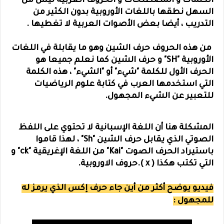
الكلمات و المصطلحات و الحروف العربية ليس من
السهل نطقها باللغات الأوروبية بدون الكثير من
التدريب ، أيضا بعض الأصوات العربية لا تغطيها .
من هذه الحروف حرف الشين وهو ما يقابلة في اللغات
الأوروبية "SH" و حرف الشين كما نعلم جميعا هو
الحرف الأول للكلمة "شيء" أ
و "الشيء" ، هذه الكلمة
التي استخدمها العرب في كتابة علوم الرياضيات
للتعبير عن الشيء المجهول.
المشكلة هنا أن اللغة الإسبانية لا تحتوي على اللفظ
الصوتي الذي يقابل حرف الشين "Sh" ، لهذا قاموا
باستيراد الحرف الصوت "Kai" من اللغة الإغريقية "ck" و
التي تكتب هكذا ( x ).
حروف الاوروبية.
فيديو يوضح أكثر من أين جاء حرف إكس الذي يرمز له
للمجهول :