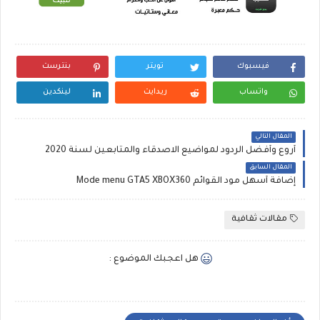
فيسبوك
تويتر
بنترست
واتساب
ريدايت
لينكدين
المقال التالي
أروع وأفضل الردود لمواضيع الاصدقاء والمتابعين لسنة 2020
المقال السابق
إضافة أسهل مود القوائم Mode menu GTA5 XBOX360
مقالات ثقافية
هل اعجبك الموضوع :