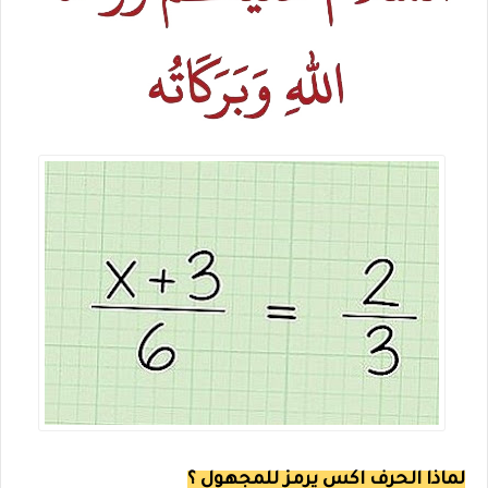
لماذا الحرف اكس يرمز للمجهول ؟