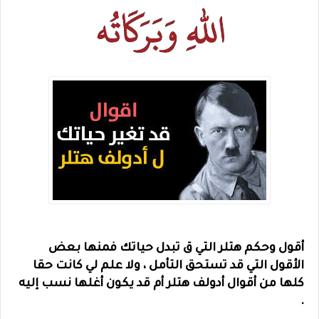
أقول وحكم هتلر التي ق تبدل حياتك فمنها بعض
الأقول التي قد تستحق التأمل ، ولا علم لي كانت حقا
كلها من أقوال أدولف هتلر أم قد يكون أغلها نسب إليه
.