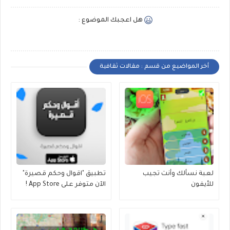
هل اعجبك الموضوع :
أخر المواضيع من قسم : مقالات ثقافية
لعبة نسألك وأنت تجيب
تطبيق "اقوال وحكم قصيرة"
للأيفون
الآن متوفر على App Store !