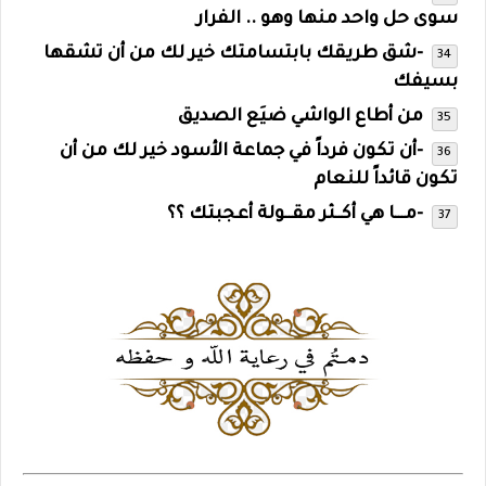
سوى حل واحد منها وهو .. الفرار
-شق طريقك بابتسامتك خير لك من أن تشقها
بسيفك
من أطاع الواشي ضيَع الصديق
-أن تكون فرداً في جماعة الأسود خير لك من أن
تكون قائداً للنعام
-مـــا هي أكــثر مقــولة أعجبتك ؟؟