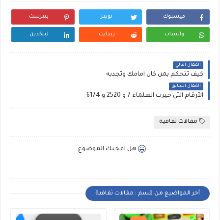
فيسبوك
تويتر
بنترست
واتساب
ريدايت
لينكدين
المقال التالي
كيف تتحكم بمن كان أمامك وتجدبه
المقال السابق
الأرقام التي حيرت العلماء 7 و 2520 و 6174
مقالات ثقافية
هل اعجبك الموضوع :
أخر المواضيع من قسم : مقالات ثقافية