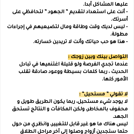
عليها المشاكل أبدا.
- أنت على استعداد لتقديم ” الجهود ” لتحافظي على
أسرتك.
- ليس لديك وقت وطاقة ومال لتضيعيهم في إجراءات
مطولة.
- هذا هو حب حياتك وأنت لا تريدين خسارته.
التواصل بينك وبين زوجك :
عندما تجدي الفرصة ولو قليلة اغتنميها في تبادل
الحديث ، ربما كلمات بسيطة ووعود صادقة تقلب
الأمور كلها.
لا تقولي ” مستحيل” :
لا يوجد شيء مستحيل، ربما يكون الطريق طويل و
محفوف بالمخاطر، ولكن المكافآت و النتائج تستحق
الجهد.
ليس هناك ما هو غير قابل للتغيير، وانظري من حول
حتما ستجدين أزواج وصلوا إلى آخر مراحل الطلاق