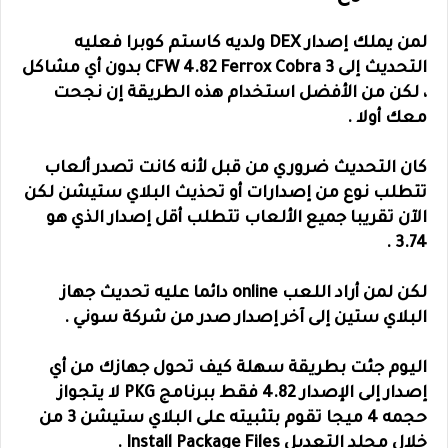
لمن يملك إصدار DEX ولديه كاستم كوبرا فعليه
التحديث إلى 3 CFW 4.82 Ferrox Cobra بدون أي مشاكل
، لكن من الأفضل استخدام هذه الطريقة إن نجحت
معك أولا .
كان التحديث ضروري من قبل لأنه كانت تصدر ألعاب
تتطلب نوع من إصدارات أو تحذيث
البلاي ستيشن لكن
الآن تقريبا جميع الألعاب تتطلب أقل إصدار الذي هو
3.74 .
لكن لمن أراد اللعب online دائما عليه تحديث جهاز
البلاي ستين إلى آخر إصدار صدر من شركة سوني .
اليوم جئت بطريقة سهلة كيف تحول جهازك من أي
إ
صدار إلى الإصدار 4.82 فقط ببرنامج PKG لا يتجواز
حجمه 4 ميجا تقوم بتثبيته على البلاي ستيشن 3 من
خلال مجلد التعديل
Install Package Files
.