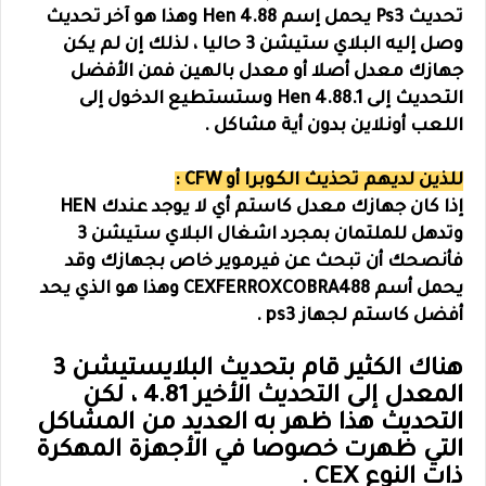
تحديث Ps3 يحمل إسم Hen 4.88 وهذا هو آخر تحديث
وصل إليه البلاي ستيشن 3 حاليا ، لذلك إن لم يكن
جهازك معدل أصلا أو معدل بالهين فمن الأفضل
التحديث إلى Hen 4.88.1 وستستطيع الدخول إلى
اللعب أونلاين بدون أية مشاكل .
للذين لديهم تحذيث الكوبرا أو CFW :
إذا كان جهازك معدل كاستم أي لا يوجد عندك HEN
وتدهل للملتمان بمجرد اشغال البلاي ستيشن 3
فأنصحك أن تبحث عن فيرموير خاص بجهازك وقد
يحمل أسم
CEXFERROXCOBRA488 وهذا هو الذي يحد
أفضل كاستم لجهاز ps3 .
هناك الكثير قام بتحديث البلايستيشن 3
المعدل إلى التحديث الأخير 4.81 ، لكن
التحديث هذا ظهر به العديد من المشاكل
التي ظهرت خصوصا في الأجهزة المهكرة
ذات النوع CEX .